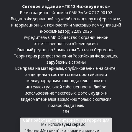
Сетевое издание «ТВ 12 Нижнеудинск»
Регистрационный номер СМИ Эл № ФС77-90102
Выдано Федеральной службой по надзору в сфере связи,
информационных технологий и массовых коммуникаций
(Роскомнадзор) 22.09.2025
Учредитель СМИ Общество с ограниченной
ответственностью «Телеверсия»
Главный редактор Чампакхам Татьяна Сергеевна
Территория распространения Российская Федерация,
зарубежные страны
Все права на материалы, опубликованные на сайте,
защищены в соответствии с российским и
международным законодательством об
интеллектуальной собственности. Любое
использование текстовых, фото-, аудио- и
видеоматериалов возможно только с согласия
правообладателя.
18+
Сайт работает на
Интернет-Платформе для
Мы используем сервис
СМИ
MoreSMI.ru
"Яндекс.Метрика", который использует